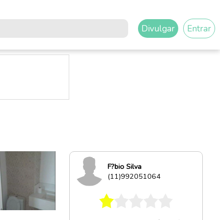
Divulgar
Entrar
F?bio Silva
(11)992051064