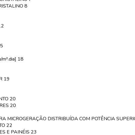
RISTALINO 8
12
15
m².dia] 18
R 19
NTO 20
RES 20
ARA MICROGERAÇÃO DISTRIBUÍDA COM POTÊNCIA SUPERI
TO 22
S E PAINÉIS 23