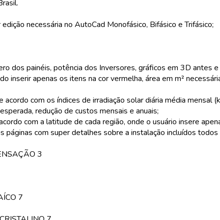
rasil.
edição necessária no AutoCad Monofásico, Bifásico e Trifásico;
o dos painéis, potência dos Inversores, gráficos em 3D antes e d
o inserir apenas os itens na cor vermelha, área em m² necessária
 acordo com os índices de irradiação solar diária média mensal (
 esperada, redução de custos mensais e anuais;
de acordo com a latitude de cada região, onde o usuário insere a
 páginas com super detalhes sobre a instalação incluídos todos
PENSAÇÃO 3
AÍCO 7
CRISTALINO 7