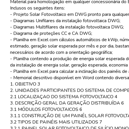
Material para homologação em qualquer concessionária do B
Inclusos os seguintes itens:
- Projeto Solar Fotovoltaico em DWG pronto para qualquer 
- Diagramas Unifilares da instalação fotovoltaica DWG;
- Diagramas Multifilares da instalação fotovoltaica DWG;
- Diagrama de proteções CC e CA DWG;
- Planilha em Excel com cálculos automáticos de kWp, númer
estimado, geração solar esperada por mês e por dia, bastand
necessários de acordo com a orientação geográfica;
- Planilha contendo a produção de energia solar esperada de
da instalação de energia solar, geração esperada, economia
- Planilha em Excel para calcular a inclinação dos painéis 
- Memorial descritivo disponível em Word contendo diversas
1. OBJETIVO 3
2. UNIDADES PARTICIPANTES DO SISTEMA DE COM
2.1 LOCALIZAÇAO DO SISTEMA FOTOVOLTAICO 4
3. DESCRIÇÃO GERAL DA GERAÇÃO DISTRIBUÍDA 6
3.1 MÓDULOS FOTOVOLTAICOS 6
3.1.1 CONSTRUÇÃO DE UM PAINÉL SOLAR FOTOVOLT
3.2 TIPOS DE PAINÉIS MAIS UTILIZADOS 7
3.2.1 PAINEL SOLAR FOTOVOLTAICO DE SILÍCIO MONO